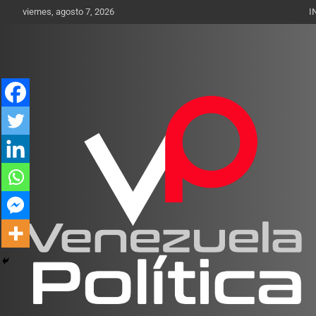
Saltar
viernes, agosto 7, 2026
I
al
contenido