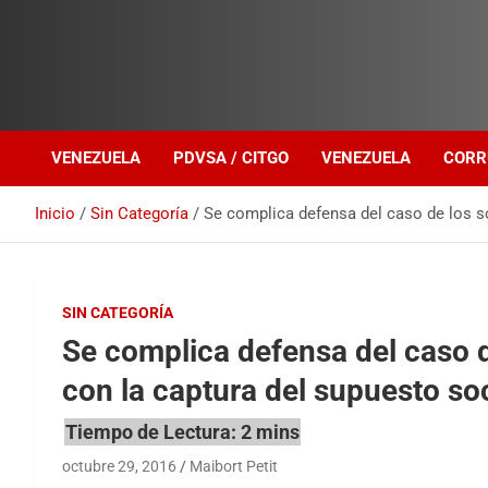
Investigación sobre Crimen Organizado Transnacional
Venezuela Política
VENEZUELA
PDVSA / CITGO
VENEZUELA
CORR
Inicio
Sin Categoría
Se complica defensa del caso de los s
SIN CATEGORÍA
Se complica defensa del caso de
con la captura del supuesto s
octubre 29, 2016
Maibort Petit