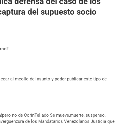
ica defensa del caso de los
 captura del supuesto socio
eron?
legar al meollo del asunto y poder publicar este tipo de
la!pero no de CorinTellado Se mueve,muerte, suspenso,
inverguenzura de los Mandatarios Venezolanos!Justicia que