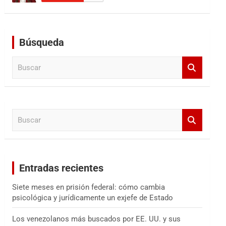
Búsqueda
B
u
s
c
a
B
r
u
s
c
a
Entradas recientes
r
Siete meses en prisión federal: cómo cambia
psicológica y jurídicamente un exjefe de Estado
Los venezolanos más buscados por EE. UU. y sus