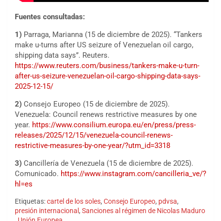
Fuentes consultadas:
1)
Parraga, Marianna (15 de diciembre de 2025). “Tankers
make u-turns after US seizure of Venezuelan oil cargo,
shipping data says”. Reuters.
https://www.reuters.com/business/tankers-make-u-turn-
after-us-seizure-venezuelan-oil-cargo-shipping-data-says-
2025-12-15/
2)
Consejo Europeo (15 de diciembre de 2025).
Venezuela: Council renews restrictive measures by one
year.
https://www.consilium.europa.eu/en/press/press-
releases/2025/12/15/venezuela-council-renews-
restrictive-measures-by-one-year/?utm_id=3318
3)
Cancillería de Venezuela (15 de diciembre de 2025).
Comunicado.
https://www.instagram.com/cancilleria_ve/?
hl=es
Etiquetas:
cartel de los soles
,
Consejo Europeo
,
pdvsa
,
presión internacional
,
Sanciones al régimen de Nicolas Maduro
,
Unión Europea