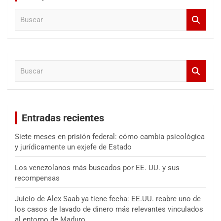
B
u
s
c
a
B
r
u
s
c
a
Entradas recientes
r
Siete meses en prisión federal: cómo cambia psicológica
y jurídicamente un exjefe de Estado
Los venezolanos más buscados por EE. UU. y sus
recompensas
Juicio de Alex Saab ya tiene fecha: EE.UU. reabre uno de
los casos de lavado de dinero más relevantes vinculados
al entorno de Maduro