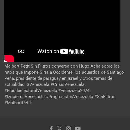
Maibort Petit Sin Filtros conversa con Hugo Acha sobre los
retos que impone Siria a Occidente, los acuerdos de Santiago
Peña, presidente de paraguay en Israel y otros temas de
actualidad. #Venezuela #CrisisVenezuela
#FraudeelectoralVenezuela #venezuela2024
#IzquierdaVenezuela #ProgresistasVenezuela #SinFiltros
#MaibortPetit