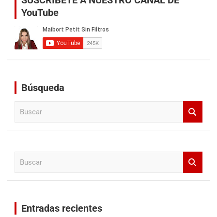
YouTube
Búsqueda
B
u
s
c
a
B
r
u
s
c
a
Entradas recientes
r