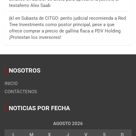
testaferro Alex Saab
jkl
en
Subasta de CITGO: perito judicial recomienda a Red
Tree Investments como postor principal, pese a que
ofrece comprar a precio de gallina flaca a PDV Holding
¡Protestan los inversores!
NOSOTROS
INICIO
CONTÁCTENOS
NOTICIAS POR FECHA
AGOSTO 2026
L
M
X
J
V
S
D