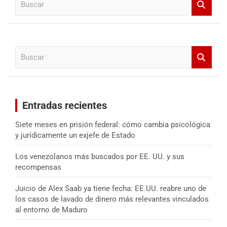
u
s
c
a
B
r
u
s
c
a
Entradas recientes
r
Siete meses en prisión federal: cómo cambia psicológica
y jurídicamente un exjefe de Estado
Los venezolanos más buscados por EE. UU. y sus
recompensas
Juicio de Alex Saab ya tiene fecha: EE.UU. reabre uno de
los casos de lavado de dinero más relevantes vinculados
al entorno de Maduro