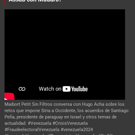
Maibort Petit Sin Filtros conversa con Hugo Acha sobre los
retos que impone Siria a Occidente, los acuerdos de Santiago
Peña, presidente de paraguay en Israel y otros temas de
actualidad. #Venezuela #CrisisVenezuela
#FraudeelectoralVenezuela #venezuela2024