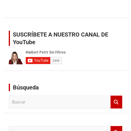
SUSCRÍBETE A NUESTRO CANAL DE
YouTube
Búsqueda
B
u
s
c
a
B
r