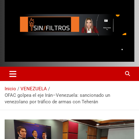
Inicio
VENEZUELA
OFAC golpea el eje Irán–Venezuela: sancionado un
venezolano por tráfico de armas con Teherán