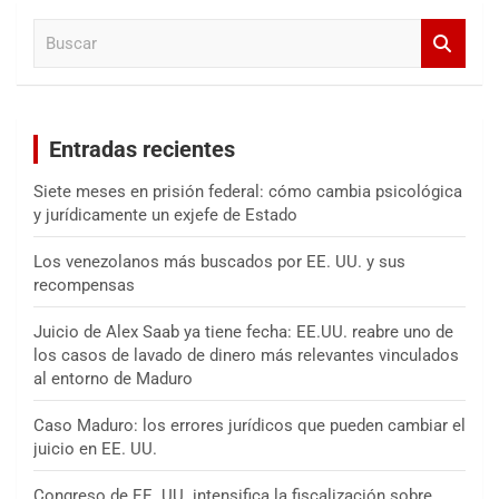
a
B
r
u
s
c
a
Entradas recientes
r
Siete meses en prisión federal: cómo cambia psicológica
y jurídicamente un exjefe de Estado
Los venezolanos más buscados por EE. UU. y sus
recompensas
Juicio de Alex Saab ya tiene fecha: EE.UU. reabre uno de
los casos de lavado de dinero más relevantes vinculados
al entorno de Maduro
Caso Maduro: los errores jurídicos que pueden cambiar el
juicio en EE. UU.
Congreso de EE. UU. intensifica la fiscalización sobre