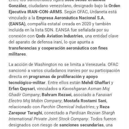
González
, ciudadano venezolano, designado bajo la
Orden
Ejecutiva IRAN-CON-ARMS
. Según OFAC, Urdaneta está
vinculado a la
Empresa Aeronáutica Nacional S.A.
(EANSA)
, compañía estatal creada en 2020 y también
incluida en la lista SDN. EANSA fue señalada por su
conexión con
Qods Aviation Industries
, una entidad clave
del aparato de defensa iraní, lo que apunta a
transferencias y cooperación aeronáutica con fines
militares
.
La acción de Washington no se limita a Venezuela. OFAC
sancionó a varios ciudadanos iraníes por su participación
directa en
programas de proliferación y apoyo
tecnológico-militar
. Entre ellos están
Mehdi Ghaffari
y
Erfan Qaysari
, vinculados a
Kavoshgaran Asman Moj
Ghadir Company
;
Bahram Rezaei
, asociado a
Fanavari
Electro Moj Mobin Company
;
Mostafa Rostami Sani
,
relacionado con
Parchin Chemical Industries
; y
Reza
Zarepour Taraghi
, conectado a
Pardisan Rezvan Shargh
International Private Joint Stock Company
. Todos fueron
designados con riesgo de
sanciones secundarias
, una