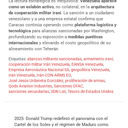
La lectura estratégica es inequívoca:
Venezuela aparece
como un eslabón activo
, no colateral, en la
arquitectura
de cooperación militar iraní
. La sanción a un ciudadano
venezolano y a una empresa estatal confirma que
Caracas continúa operando como
plataforma logística y
tecnológica
para alianzas sancionadas por Washington,
profundizando su exposición a
medidas punitivas
internacionales
y elevando el costo geopolítico de su
alineamiento con Teherán.
Etiquetas:
alianzas militares sancionadas
,
armamento iraní
,
cooperación militar Irán Venezuela
,
EANSA Venezuela
,
Empresa Aeronáutica Nacional SA
,
geopolítica Venezuela
,
Irán Venezuela
,
Irán-CON-ARMS EO
,
José Jesús Urdaneta González
,
proliferación de armas
,
Qods Aviation Industries
,
Sanciones OFAC
,
sanciones secundarias
,
SDN List
,
Tesoro de Estados Unidos
Navegación
2025: Donald Trump redefinió el panorama con el
de
Cartel de los Soles y el régimen de Maduro como