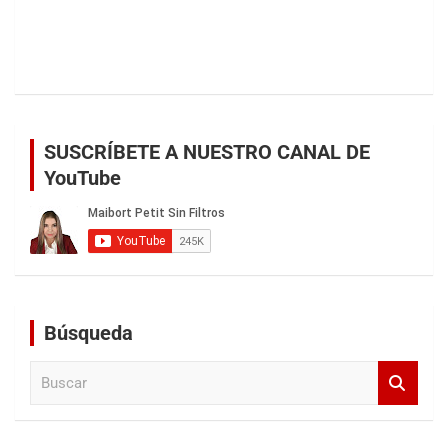
SUSCRÍBETE A NUESTRO CANAL DE
YouTube
Búsqueda
B
u
s
c