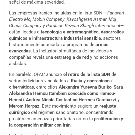
señal de máxima severidad.
Las empresas iraníes incluidas en la lista SDN —
Fanavari
Electro Moj Mobin Company
,
Kavoshgaran Asman Moj
Ghadir Company
y
Pardisan Rezvan Shargh International
—
están ligadas a
tecnología electromagnética, desarrollos
químicos e infraestructura industrial sensible
, sectores
históricamente asociados a programas de
armas
avanzadas
. La inclusión simultánea de individuos y
compañías revela una
estrategia de red
y no acciones
aisladas.
En paralelo, OFAC anunció
el retiro de la lista SDN
de
varios individuos vinculados a
Rusia y operaciones
cibernéticas
, entre ellos
Alexandra Yurevna Buriko
,
Sara
Aleksandra Hamou (también conocida como Hamou-
Hemsi)
,
Andrea Nicola Costantino Hermes Gambazzi
y
Merom Harpaz
. Este movimiento sugiere un
reajuste
quirúrgico
del régimen sancionatorio, concentrando
presión en amenazas prioritarias como la
proliferación y
la cooperación militar con Irán
.