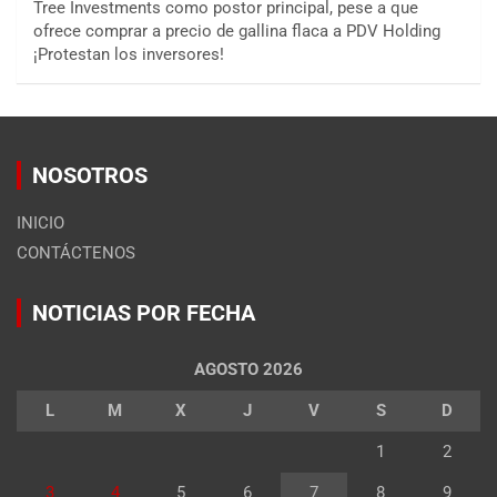
Tree Investments como postor principal, pese a que
ofrece comprar a precio de gallina flaca a PDV Holding
¡Protestan los inversores!
NOSOTROS
INICIO
CONTÁCTENOS
NOTICIAS POR FECHA
AGOSTO 2026
L
M
X
J
V
S
D
1
2
3
4
5
6
7
8
9