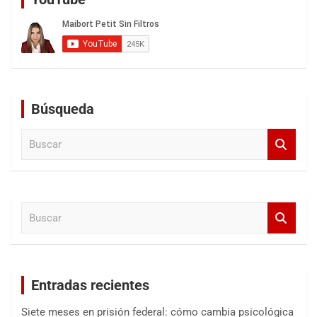
Búsqueda
B
u
s
c
a
B
r
u
s
c
a
Entradas recientes
r
Siete meses en prisión federal: cómo cambia psicológica