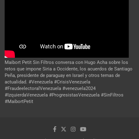
Maibort Petit Sin Filtros conversa con Hugo Acha sobre los
retos que impone Siria a Occidente, los acuerdos de Santiago
Peña, presidente de paraguay en Israel y otros temas de
actualidad. #Venezuela #CrisisVenezuela
#FraudeelectoralVenezuela #venezuela2024
#IzquierdaVenezuela #ProgresistasVenezuela #SinFiltros
#MaibortPetit