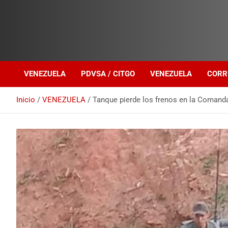
Investigación sobre Crimen Organizado Transnacional
Venezuela Política
VENEZUELA
PDVSA / CITGO
VENEZUELA
CORR
Inicio
VENEZUELA
Tanque pierde los frenos en la Comanda