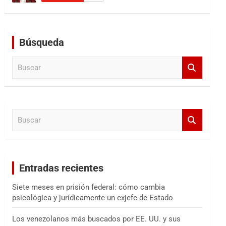
Búsqueda
B
u
s
c
a
B
r
u
s
c
a
Entradas recientes
r
Siete meses en prisión federal: cómo cambia
psicológica y jurídicamente un exjefe de Estado
Los venezolanos más buscados por EE. UU. y sus