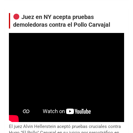
Juez en NY acepta pruebas
demoledoras contra el Pollo Carvajal
El juez Alvin Hellerstein aceptó pruebas cruciales contra
Hugo "El Pollo" Carvajal en su juicio por narcotráfico en