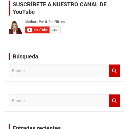
SUSCRÍBETE A NUESTRO CANAL DE
YouTube
Búsqueda
B
u
s
c
a
B
r
u
s
c
a
Entradas recientes
r