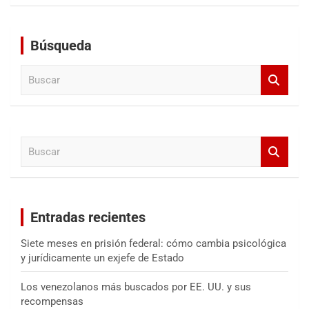
Búsqueda
B
u
s
c
a
B
r
u
s
c
a
Entradas recientes
r
Siete meses en prisión federal: cómo cambia psicológica
y jurídicamente un exjefe de Estado
Los venezolanos más buscados por EE. UU. y sus
recompensas