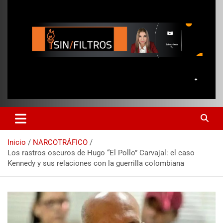
Inicio
NARCOTRÁFICO
Los rastros oscuros de Hugo “El Pollo” Carvajal: el caso
Kennedy y sus relaciones con la guerrilla colombiana