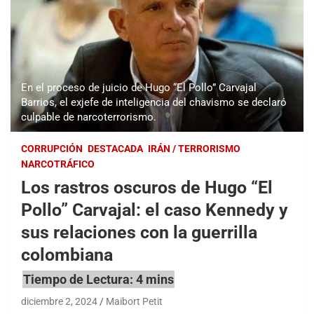
En el proceso de juicio de Hugo “El Pollo” Carvajal
Barrios, el exjefe de inteligencia del chavismo se declaró
culpable de narcoterrorismo.
CORRUPCIÓN
DESTACADA
IRÁN / TERRORISMO
NARCOTRÁFICO
Los rastros oscuros de Hugo “El
Pollo” Carvajal: el caso Kennedy y
sus relaciones con la guerrilla
colombiana
diciembre 2, 2024
Maibort Petit