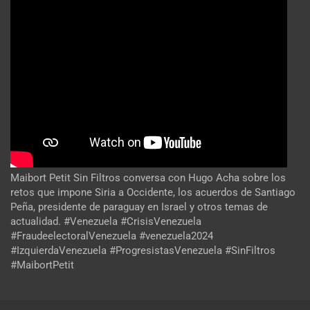
Maibort Petit Sin Filtros conversa con Hugo Acha sobre los
retos que impone Siria a Occidente, los acuerdos de Santiago
Peña, presidente de paraguay en Israel y otros temas de
actualidad. #Venezuela #CrisisVenezuela
#FraudeelectoralVenezuela #venezuela2024
#IzquierdaVenezuela #ProgresistasVenezuela #SinFiltros
#MaibortPetit