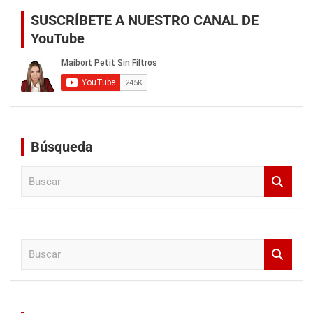
SUSCRÍBETE A NUESTRO CANAL DE
YouTube
Búsqueda
B
u
s
c
a
B
r
u
s
c
a