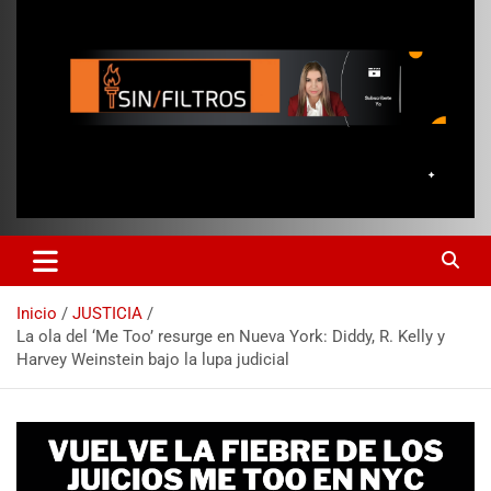
Inicio
JUSTICIA
La ola del ‘Me Too’ resurge en Nueva York: Diddy, R. Kelly y
Harvey Weinstein bajo la lupa judicial