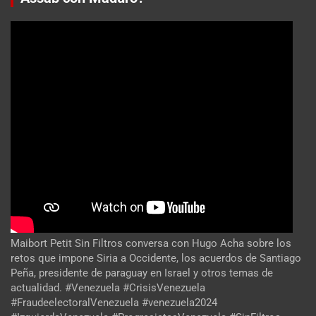
Maibort Petit Sin Filtros conversa con Hugo Acha sobre los
retos que impone Siria a Occidente, los acuerdos de Santiago
Peña, presidente de paraguay en Israel y otros temas de
actualidad. #Venezuela #CrisisVenezuela
#FraudeelectoralVenezuela #venezuela2024