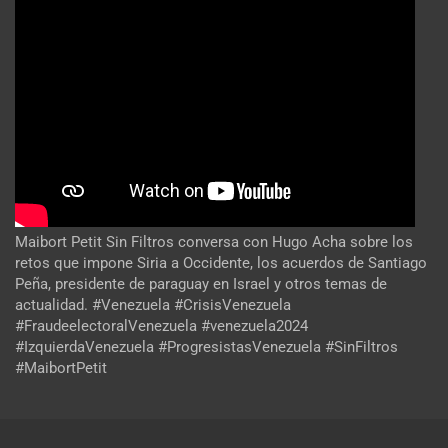
Maibort Petit Sin Filtros conversa con Hugo Acha sobre los
retos que impone Siria a Occidente, los acuerdos de Santiago
Peña, presidente de paraguay en Israel y otros temas de
actualidad. #Venezuela #CrisisVenezuela
#FraudeelectoralVenezuela #venezuela2024
#IzquierdaVenezuela #ProgresistasVenezuela #SinFiltros
#MaibortPetit