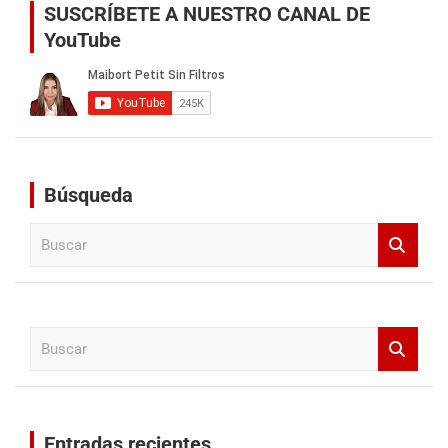
SUSCRÍBETE A NUESTRO CANAL DE
YouTube
Búsqueda
B
u
s
c
a
B
r
u
s
c
a
Entradas recientes
r