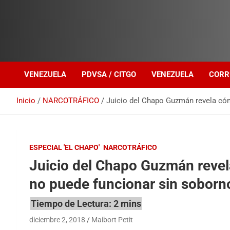
Investigación sobre Crimen Organizado Transnacional
Venezuela Política
VENEZUELA
PDVSA / CITGO
VENEZUELA
CORR
Inicio
NARCOTRÁFICO
Juicio del Chapo Guzmán revela cóm
ESPECIAL 'EL CHAPO'
NARCOTRÁFICO
Juicio del Chapo Guzmán revel
no puede funcionar sin soborno
diciembre 2, 2018
Maibort Petit