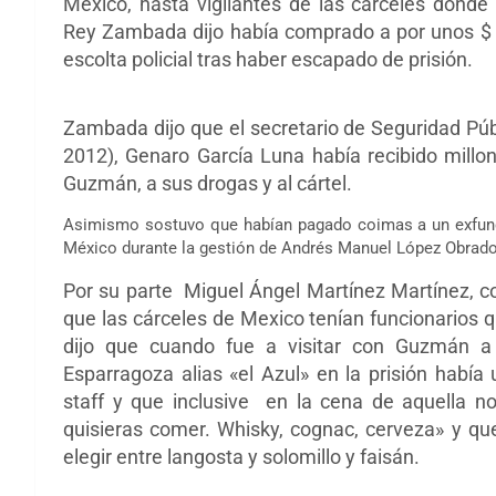
México, hasta vigilantes de las cárceles dond
Rey Zambada dijo había comprado a por unos $
escolta policial tras haber escapado de prisión.
Zambada dijo que el secretario de Seguridad Púb
2012), Genaro García Luna había recibido millo
Guzmán, a sus drogas y al cártel.
Asimismo sostuvo que habían pagado coimas a un exfunci
México durante la gestión de Andrés Manuel López Obrado
Por su parte Miguel Ángel Martínez Martínez, 
que las cárceles de Mexico tenían funcionarios qu
dijo que cuando fue a visitar con Guzmán a
Esparragoza alias «el Azul» en la prisión había
staff y que inclusive en la cena de aquella n
quisieras comer. Whisky, cognac, cerveza» y 
elegir entre langosta y solomillo y faisán.