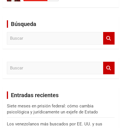
Búsqueda
B
u
s
c
a
B
r
u
s
c
a
Entradas recientes
r
Siete meses en prisión federal: cómo cambia
psicológica y jurídicamente un exjefe de Estado
Los venezolanos más buscados por EE. UU. y sus