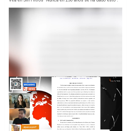
Vea en Sin Filtros “Nunca en 250 años se ha dado esto”: