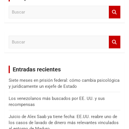
B
u
s
c
a
B
r
u
s
c
a
Entradas recientes
r
Siete meses en prisión federal: cómo cambia psicológica
y jurídicamente un exjefe de Estado
Los venezolanos más buscados por EE. UU. y sus
recompensas
Juicio de Alex Saab ya tiene fecha: EE.UU. reabre uno de
los casos de lavado de dinero más relevantes vinculados
al entorno de Maduro