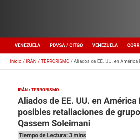
Investigación sobre Crimen Organizado Transnacional
Venezuela Política
VENEZUELA
PDVSA / CITGO
VENEZUELA
CORR
Inicio
IRÁN / TERRORISMO
Aliados de EE. UU. en América L
IRÁN / TERRORISMO
Aliados de EE. UU. en América 
posibles retaliaciones de grupo
Qassem Soleimani