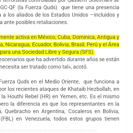
RGC-QF (la
Fuerza Quds) que
tiene una presencia
a a los aliados de los Estados Unidos
—
incluidos y
ta ante posibles retaliaciones.
mente activa en México, Cuba, Dominica, Antigua y
Nicaragua, Ecuador, Bolivia, Brasil, Perú y el Área
para una Sociedad Libre y Segura (SFS).
scenarios que ha advertido durante años se están
necesita ser tratado como tal», acotó.
Fuerza Quds en el Medio Oriente, que funciona a
por los recientes ataques de
Khataib Hezbollah,
en
, la
Houthi Rebel
(HR) en Yemen, etc. Es
el mismo
ro la diferencia es que los representantes en la
ú, Quebracho en Argentina, Cocaleros en Bolivia,
(
FBL) en Venezuela, todos estos grupos tienen