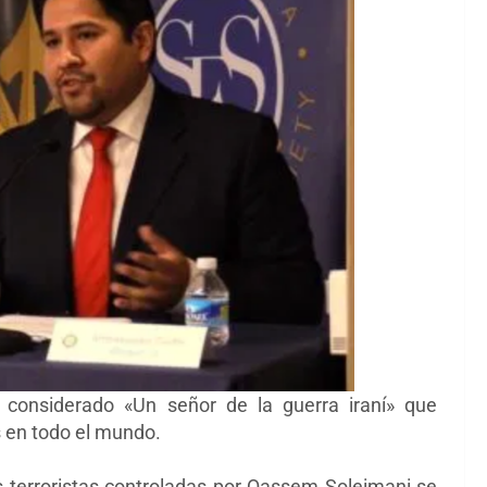
 considerado «
Un señor de la guerra iraní» que
s en todo el mundo.
 terroristas controladas por
Qassem Soleimani
se