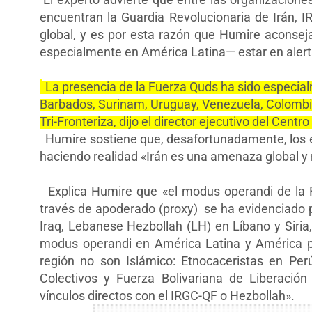
encuentran la Guardia Revolucionaria de Irán,
I
global, y es por esta razón que Humire aconsej
especialmente en América Latina
—
estar en aler
La presencia de la Fuerza Quds ha sido especial
Barbados, Surinam, Uruguay, Venezuela, Colombia, 
Tri-Fronteriza, dijo el director ejecutivo de
l
Centro 
Humire sostiene que, desafortunadamente, los e
haciendo realidad «Irán es una amenaza global y 
Explica Humire que «el modus operandi de la 
través de apoderado (proxy) se ha evidenciado 
Iraq,
Lebanese Hezbollah (
LH) en Líbano y Siria
modus operandi en América Latina y América pe
región no son Islámico: Etnocaceristas en Per
Colectivos y
Fuerza Bolivariana de Liberación 
vínculos directos con el IRGC-QF o Hezbollah».