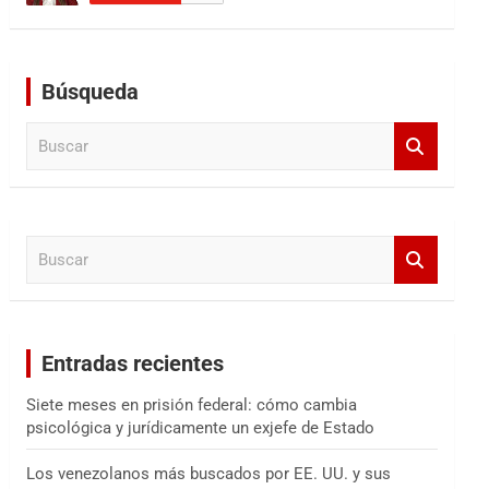
Búsqueda
B
u
s
c
a
B
r
u
s
c
a
Entradas recientes
r
Siete meses en prisión federal: cómo cambia
psicológica y jurídicamente un exjefe de Estado
Los venezolanos más buscados por EE. UU. y sus