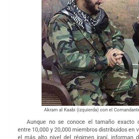
Akram al Kaabi (izquierda) con el Comandant
Aunque no se conoce el tamaño exacto de
entre
10,000 y 20,000 miembros distribuidos en v
el más alto nivel del régimen iraní, informan 