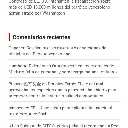
Congreso de EE. UU. intensifica la fiscalización sobre
más de USD 13.000 millones del petróleo venezolano
administrado por Washington
Comentarios recientes
Guper
en
Revelan nuevas muertes y deserciones de
oficiales del Ejército venezolano
Humberto Palencia
en
Otra tragedia en los cuarteles de
Maduro: falta de personal y sobrecarga matan a militares
Binance推荐奖金
en
Douglas Farah: El eje del mal
aprovecha los espacios que la pandemia ha abierto para
arremeter contra la institucionalidad democrática
binance
en
EE.UU. se alista para aplicarle la justicia al
testaferro Alex Saab
jkl
en
Subasta de CITGO: perito judicial recomienda a Red