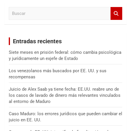
a
B
r
u
s
c
a
Entradas recientes
r
Siete meses en prisión federal: cómo cambia psicológica
y jurídicamente un exjefe de Estado
Los venezolanos más buscados por EE. UU. y sus
recompensas
Juicio de Alex Saab ya tiene fecha: EE.UU. reabre uno de
los casos de lavado de dinero más relevantes vinculados
al entorno de Maduro
Caso Maduro: los errores jurídicos que pueden cambiar el
juicio en EE. UU.