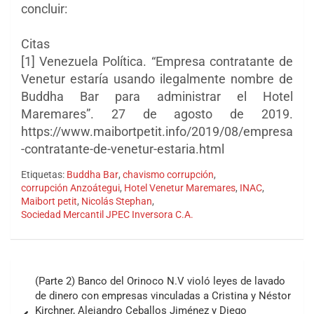
concluir:
Citas
[1] Venezuela Política. “Empresa contratante de
Venetur estaría usando ilegalmente nombre de
Buddha Bar para administrar el Hotel
Maremares”. 27 de agosto de 2019.
https://www.maibortpetit.info/2019/08/empresa
-contratante-de-venetur-estaria.html
Etiquetas:
Buddha Bar
,
chavismo corrupción
,
corrupción Anzoátegui
,
Hotel Venetur Maremares
,
INAC
,
Maibort petit
,
Nicolás Stephan
,
Sociedad Mercantil JPEC Inversora C.A.
Navegación
(Parte 2) Banco del Orinoco N.V violó leyes de lavado
de
de dinero con empresas vinculadas a Cristina y Néstor
Kirchner, Alejandro Ceballos Jiménez y Diego