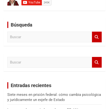
Búsqueda
B
u
s
c
a
B
r
u
s
c
a
Entradas recientes
r
Siete meses en prisión federal: cómo cambia psicológica
y jurídicamente un exjefe de Estado