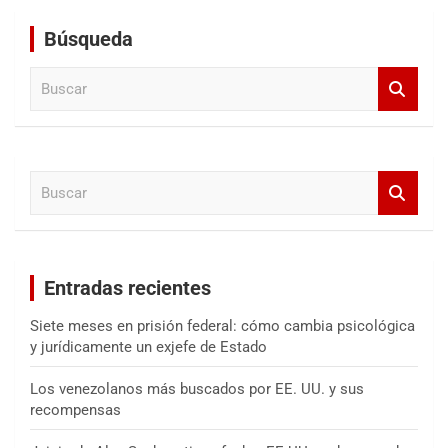
Búsqueda
B
u
s
c
a
B
r
u
s
c
a
Entradas recientes
r
Siete meses en prisión federal: cómo cambia psicológica
y jurídicamente un exjefe de Estado
Los venezolanos más buscados por EE. UU. y sus
recompensas