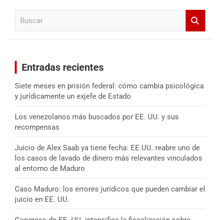
a
B
r
u
s
c
a
Entradas recientes
r
Siete meses en prisión federal: cómo cambia psicológica
y jurídicamente un exjefe de Estado
Los venezolanos más buscados por EE. UU. y sus
recompensas
Juicio de Alex Saab ya tiene fecha: EE.UU. reabre uno de
los casos de lavado de dinero más relevantes vinculados
al entorno de Maduro
Caso Maduro: los errores jurídicos que pueden cambiar el
juicio en EE. UU.
Congreso de EE. UU. intensifica la fiscalización sobre