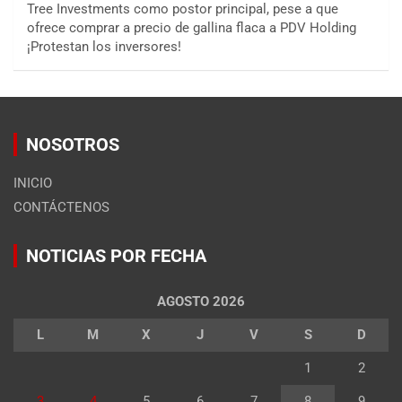
Tree Investments como postor principal, pese a que
ofrece comprar a precio de gallina flaca a PDV Holding
¡Protestan los inversores!
NOSOTROS
INICIO
CONTÁCTENOS
NOTICIAS POR FECHA
AGOSTO 2026
L
M
X
J
V
S
D
1
2
3
4
5
6
7
8
9