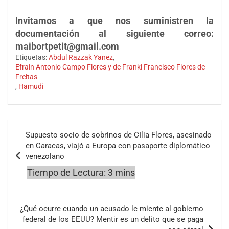
Invitamos a que nos suministren la
documentación al siguiente correo:
maibortpetit@gmail.com
Etiquetas:
Abdul Razzak Yanez
,
Efrain Antonio Campo Flores y de Franki Francisco Flores de
Freitas
,
Hamudi
Navegación
Supuesto socio de sobrinos de CIlia Flores, asesinado
de
en Caracas, viajó a Europa con pasaporte diplomático
venezolano
entradas
¿Qué ocurre cuando un acusado le miente al gobierno
federal de los EEUU? Mentir es un delito que se paga