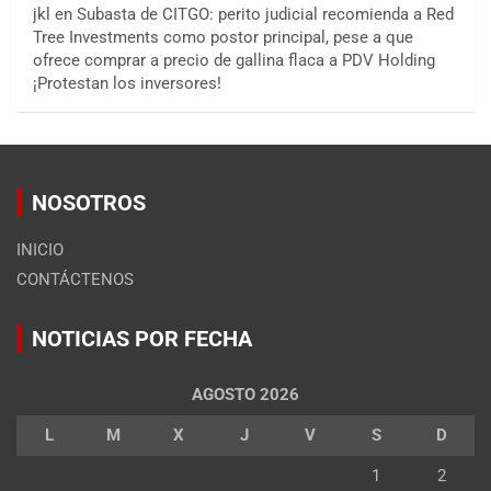
jkl
en
Subasta de CITGO: perito judicial recomienda a Red
Tree Investments como postor principal, pese a que
ofrece comprar a precio de gallina flaca a PDV Holding
¡Protestan los inversores!
NOSOTROS
INICIO
CONTÁCTENOS
NOTICIAS POR FECHA
AGOSTO 2026
L
M
X
J
V
S
D
1
2