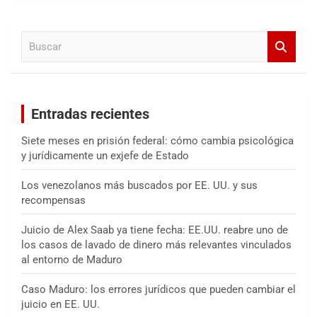
c
a
B
r
u
s
c
a
Entradas recientes
r
Siete meses en prisión federal: cómo cambia psicológica
y jurídicamente un exjefe de Estado
Los venezolanos más buscados por EE. UU. y sus
recompensas
Juicio de Alex Saab ya tiene fecha: EE.UU. reabre uno de
los casos de lavado de dinero más relevantes vinculados
al entorno de Maduro
Caso Maduro: los errores jurídicos que pueden cambiar el
juicio en EE. UU.