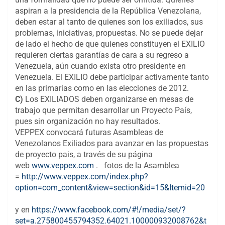
aspiran a la presidencia de la República Venezolana,
deben estar al tanto de quienes son los exiliados, sus
problemas, iniciativas, propuestas. No se puede dejar
de lado el hecho de que quienes constituyen el EXILIO
requieren ciertas garantías de cara a su regreso a
Venezuela, aún cuando exista otro presidente en
Venezuela. El EXILIO debe participar activamente tanto
en las primarias como en las elecciones de 2012.
C)
Los EXILIADOS deben organizarse en mesas de
trabajo que permitan desarrollar un Proyecto País,
pues sin organización no hay resultados.
VEPPEX convocará futuras Asambleas de
Venezolanos Exiliados para avanzar en las propuestas
de proyecto pais, a través de su página
web
www.veppex.com
. fotos de la Asamblea
=
http://www.veppex.com/index.php?
option=com_content&view=section&id=15&Itemid=20
y en
https://www.facebook.com/#!/media/set/?
set=a.275800455794352.64021.100000932008762&t