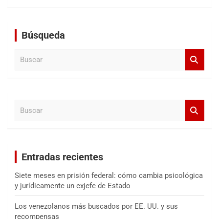
Búsqueda
B
u
s
c
a
B
r
u
s
c
a
Entradas recientes
r
Siete meses en prisión federal: cómo cambia psicológica
y jurídicamente un exjefe de Estado
Los venezolanos más buscados por EE. UU. y sus
recompensas