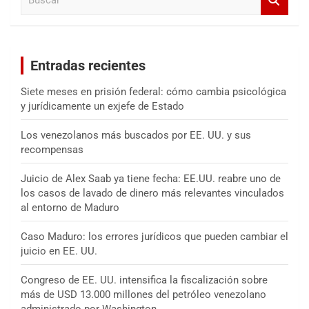
u
s
c
a
Entradas recientes
r
Siete meses en prisión federal: cómo cambia psicológica
y jurídicamente un exjefe de Estado
Los venezolanos más buscados por EE. UU. y sus
recompensas
Juicio de Alex Saab ya tiene fecha: EE.UU. reabre uno de
los casos de lavado de dinero más relevantes vinculados
al entorno de Maduro
Caso Maduro: los errores jurídicos que pueden cambiar el
juicio en EE. UU.
Congreso de EE. UU. intensifica la fiscalización sobre
más de USD 13.000 millones del petróleo venezolano
administrado por Washington