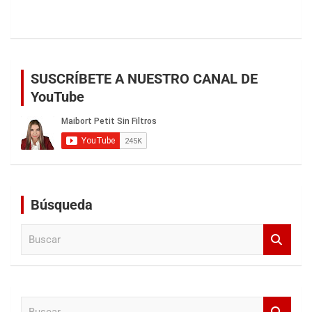
SUSCRÍBETE A NUESTRO CANAL DE
YouTube
Búsqueda
B
u
s
c
a
B
r