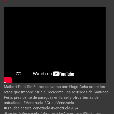
Maibort Petit Sin Filtros conversa con Hugo Acha sobre los
retos que impone Siria a Occidente, los acuerdos de Santiago
Peña, presidente de paraguay en Israel y otros temas de
actualidad. #Venezuela #CrisisVenezuela
#FraudeelectoralVenezuela #venezuela2024
#IzquierdaVenezuela #ProgresistasVenezuela #SinFiltros