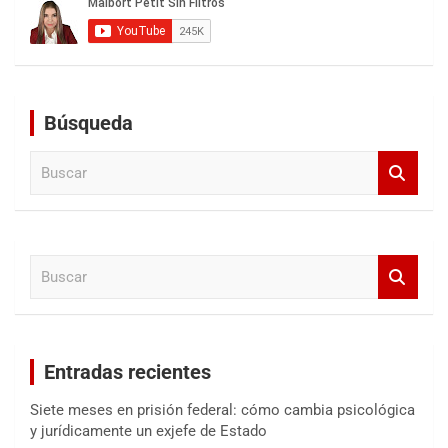
Búsqueda
B
u
s
c
a
B
r
u
s
c
a
Entradas recientes
r
Siete meses en prisión federal: cómo cambia psicológica
y jurídicamente un exjefe de Estado