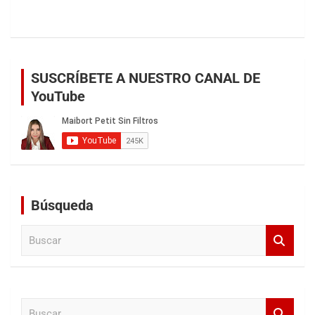
SUSCRÍBETE A NUESTRO CANAL DE
YouTube
Búsqueda
B
u
s
c
a
B
r