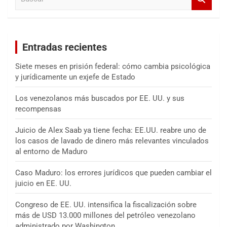
u
s
c
a
Entradas recientes
r
Siete meses en prisión federal: cómo cambia psicológica
y jurídicamente un exjefe de Estado
Los venezolanos más buscados por EE. UU. y sus
recompensas
Juicio de Alex Saab ya tiene fecha: EE.UU. reabre uno de
los casos de lavado de dinero más relevantes vinculados
al entorno de Maduro
Caso Maduro: los errores jurídicos que pueden cambiar el
juicio en EE. UU.
Congreso de EE. UU. intensifica la fiscalización sobre
más de USD 13.000 millones del petróleo venezolano
administrado por Washington