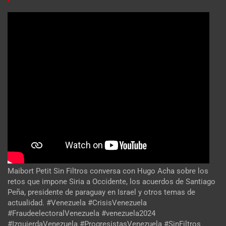
Maibort Petit Sin Filtros conversa con Hugo Acha sobre los
retos que impone Siria a Occidente, los acuerdos de Santiago
Peña, presidente de paraguay en Israel y otros temas de
actualidad. #Venezuela #CrisisVenezuela
#FraudeelectoralVenezuela #venezuela2024
#IzquierdaVenezuela #ProgresistasVenezuela #SinFiltros