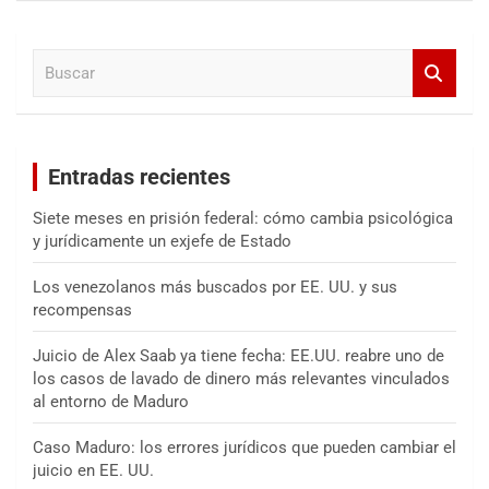
c
a
B
r
u
s
c
a
Entradas recientes
r
Siete meses en prisión federal: cómo cambia psicológica
y jurídicamente un exjefe de Estado
Los venezolanos más buscados por EE. UU. y sus
recompensas
Juicio de Alex Saab ya tiene fecha: EE.UU. reabre uno de
los casos de lavado de dinero más relevantes vinculados
al entorno de Maduro
Caso Maduro: los errores jurídicos que pueden cambiar el
juicio en EE. UU.