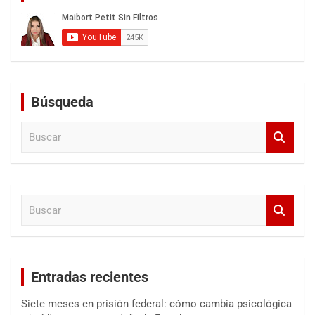
Búsqueda
B
u
s
c
a
B
r
u
s
c
a
Entradas recientes
r
Siete meses en prisión federal: cómo cambia psicológica