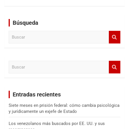
Búsqueda
B
u
s
c
a
B
r
u
s
c
a
Entradas recientes
r
Siete meses en prisión federal: cómo cambia psicológica
y jurídicamente un exjefe de Estado
Los venezolanos más buscados por EE. UU. y sus