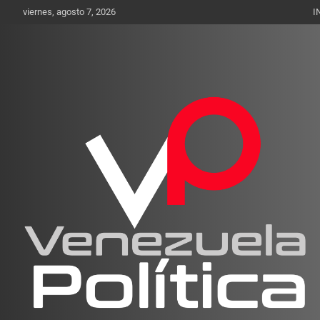
Saltar
viernes, agosto 7, 2026
I
al
contenido