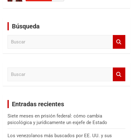
Búsqueda
B
u
s
c
a
B
r
u
s
c
a
Entradas recientes
r
Siete meses en prisión federal: cómo cambia
psicológica y jurídicamente un exjefe de Estado
Los venezolanos más buscados por EE. UU. y sus