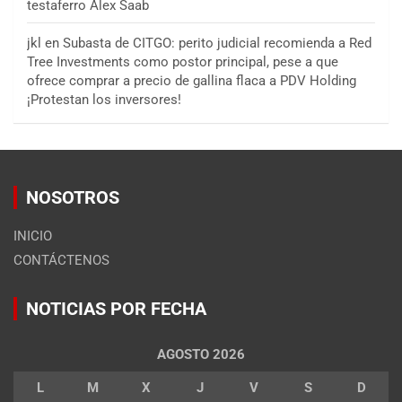
testaferro Alex Saab
jkl
en
Subasta de CITGO: perito judicial recomienda a Red
Tree Investments como postor principal, pese a que
ofrece comprar a precio de gallina flaca a PDV Holding
¡Protestan los inversores!
NOSOTROS
INICIO
CONTÁCTENOS
NOTICIAS POR FECHA
AGOSTO 2026
L
M
X
J
V
S
D