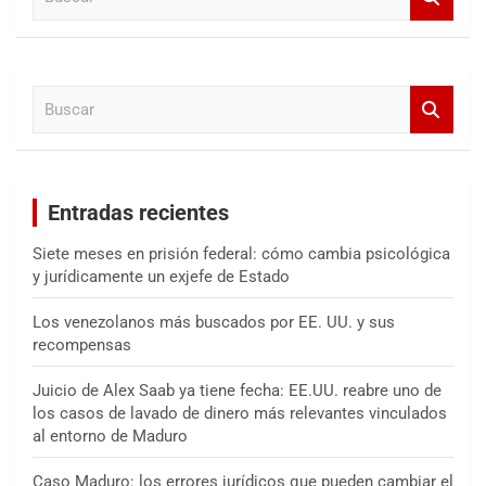
u
s
c
a
B
r
u
s
c
a
Entradas recientes
r
Siete meses en prisión federal: cómo cambia psicológica
y jurídicamente un exjefe de Estado
Los venezolanos más buscados por EE. UU. y sus
recompensas
Juicio de Alex Saab ya tiene fecha: EE.UU. reabre uno de
los casos de lavado de dinero más relevantes vinculados
al entorno de Maduro
Caso Maduro: los errores jurídicos que pueden cambiar el