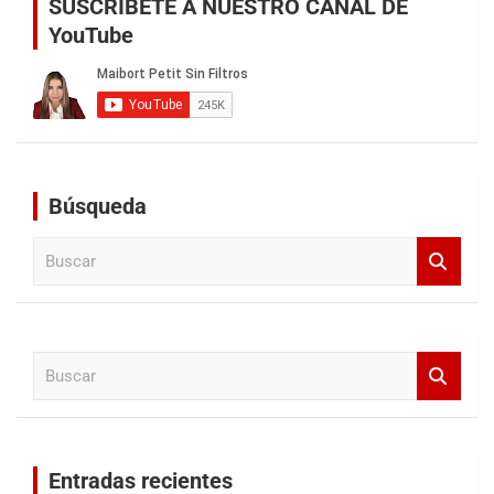
SUSCRÍBETE A NUESTRO CANAL DE
YouTube
Búsqueda
B
u
s
c
a
B
r
u
s
c
a
Entradas recientes
r