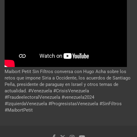
Maibort Petit Sin Filtros conversa con Hugo Acha sobre los
retos que impone Siria a Occidente, los acuerdos de Santiago
Peña, presidente de paraguay en Israel y otros temas de
actualidad. #Venezuela #CrisisVenezuela
#FraudeelectoralVenezuela #venezuela2024
#IzquierdaVenezuela #ProgresistasVenezuela #SinFiltros
#MaibortPetit