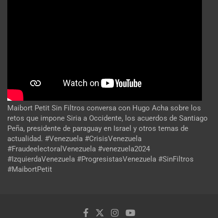
Maibort Petit Sin Filtros conversa con Hugo Acha sobre los
retos que impone Siria a Occidente, los acuerdos de Santiago
Peña, presidente de paraguay en Israel y otros temas de
actualidad. #Venezuela #CrisisVenezuela
#FraudeelectoralVenezuela #venezuela2024
#IzquierdaVenezuela #ProgresistasVenezuela #SinFiltros
#MaibortPetit