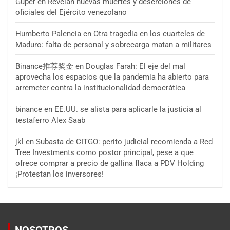
Guper
en
Revelan nuevas muertes y deserciones de
oficiales del Ejército venezolano
Humberto Palencia
en
Otra tragedia en los cuarteles de
Maduro: falta de personal y sobrecarga matan a militares
Binance推荐奖金
en
Douglas Farah: El eje del mal
aprovecha los espacios que la pandemia ha abierto para
arremeter contra la institucionalidad democrática
binance
en
EE.UU. se alista para aplicarle la justicia al
testaferro Alex Saab
jkl
en
Subasta de CITGO: perito judicial recomienda a Red
Tree Investments como postor principal, pese a que
ofrece comprar a precio de gallina flaca a PDV Holding
¡Protestan los inversores!
NOSOTROS