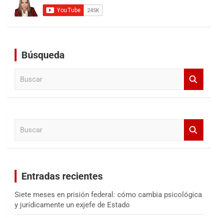
Búsqueda
B
u
s
c
a
B
r
u
s
c
a
Entradas recientes
r
Siete meses en prisión federal: cómo cambia psicológica
y jurídicamente un exjefe de Estado