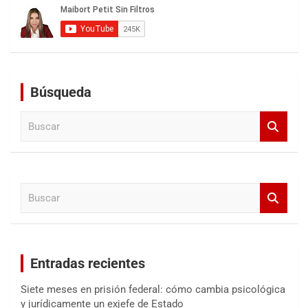
Búsqueda
B
u
s
c
a
B
r
u
s
c
a
Entradas recientes
r
Siete meses en prisión federal: cómo cambia psicológica
y jurídicamente un exjefe de Estado