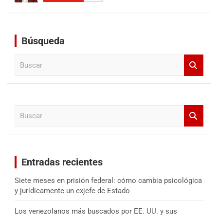
Búsqueda
B
u
s
c
a
B
r
u
s
c
a
Entradas recientes
r
Siete meses en prisión federal: cómo cambia psicológica
y jurídicamente un exjefe de Estado
Los venezolanos más buscados por EE. UU. y sus