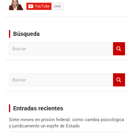
Búsqueda
B
u
s
c
a
B
r
u
s
c
a
Entradas recientes
r
Siete meses en prisión federal: cómo cambia psicológica
y jurídicamente un exjefe de Estado