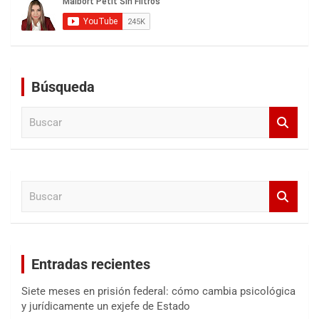
Búsqueda
B
u
s
c
a
B
r
u
s
c
a
Entradas recientes
r
Siete meses en prisión federal: cómo cambia psicológica
y jurídicamente un exjefe de Estado