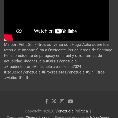
Maibort Petit Sin Filtros conversa con Hugo Acha sobre los
retos que impone Siria a Occidente, los acuerdos de Santiago
Peña, presidente de paraguay en Israel y otros temas de
actualidad. #Venezuela #CrisisVenezuela
#FraudeelectoralVenezuela #venezuela2024
#IzquierdaVenezuela #ProgresistasVenezuela #SinFiltros
#MaibortPetit
Copyright ©2026
Venezuela Política
Tema por:
Theme Horse
Funciona gracias a:
WordPress