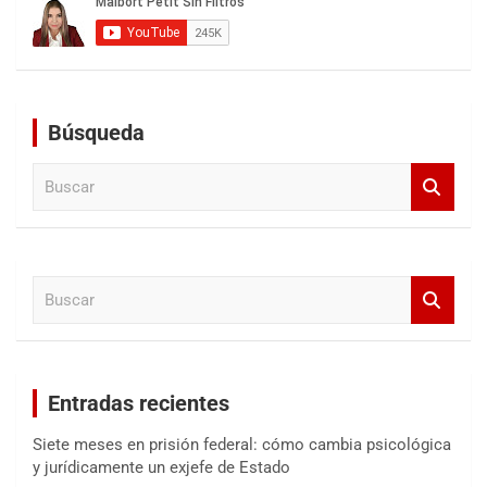
Búsqueda
B
u
s
c
a
B
r
u
s
c
a
Entradas recientes
r
Siete meses en prisión federal: cómo cambia psicológica
y jurídicamente un exjefe de Estado