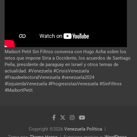
Maibort Petit Sin Filtros conversa con Hugo Acha sobre los
retos que impone Siria a Occidente, los acuerdos de Santiago
Peña, presidente de paraguay en Israel y otros temas de
actualidad. #Venezuela #CrisisVenezuela
#FraudeelectoralVenezuela #venezuela2024
#IzquierdaVenezuela #ProgresistasVenezuela #SinFiltros
#MaibortPetit
Copyright ©2026
Venezuela Política
Tema por:
Theme Horse
Funciona gracias a:
WordPress