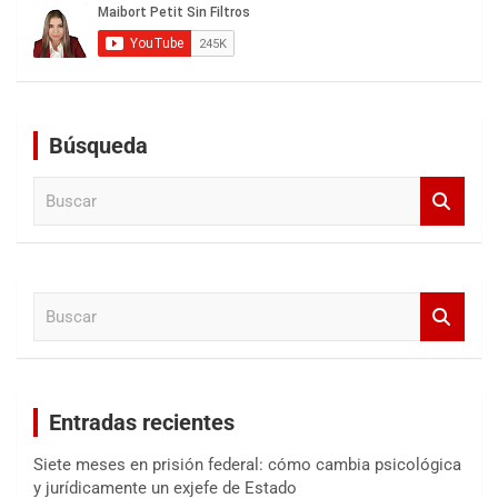
Búsqueda
B
u
s
c
a
B
r
u
s
c
a
Entradas recientes
r
Siete meses en prisión federal: cómo cambia psicológica
y jurídicamente un exjefe de Estado