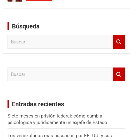
Búsqueda
B
u
s
c
a
B
r
u
s
c
a
Entradas recientes
r
Siete meses en prisión federal: cómo cambia
psicológica y jurídicamente un exjefe de Estado
Los venezolanos más buscados por EE. UU. y sus