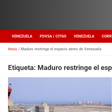
Investigación sobre Crimen Organizado Transnacional
Venezuela Política
VENEZUELA
PDVSA / CITGO
VENEZUELA
CORR
Inicio
Maduro restringe el espacio aéreo de Venezuela
Etiqueta:
Maduro restringe el es