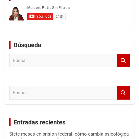
Búsqueda
B
u
s
c
a
B
r
u
s
c
a
Entradas recientes
r
Siete meses en prisión federal: cómo cambia psicológica