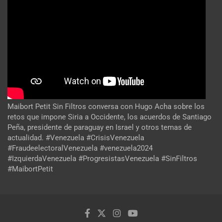
Maibort Petit Sin Filtros conversa con Hugo Acha sobre los
retos que impone Siria a Occidente, los acuerdos de Santiago
Peña, presidente de paraguay en Israel y otros temas de
actualidad. #Venezuela #CrisisVenezuela
#FraudeelectoralVenezuela #venezuela2024
#IzquierdaVenezuela #ProgresistasVenezuela #SinFiltros
#MaibortPetit