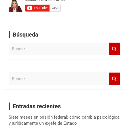
Búsqueda
B
u
s
c
a
B
r
u
s
c
a
Entradas recientes
r
Siete meses en prisión federal: cómo cambia psicológica
y jurídicamente un exjefe de Estado