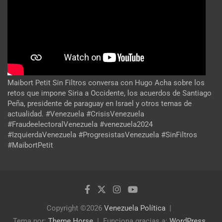
Maibort Petit Sin Filtros conversa con Hugo Acha sobre los
retos que impone Siria a Occidente, los acuerdos de Santiago
Peña, presidente de paraguay en Israel y otros temas de
actualidad. #Venezuela #CrisisVenezuela
#FraudeelectoralVenezuela #venezuela2024
#IzquierdaVenezuela #ProgresistasVenezuela #SinFiltros
#MaibortPetit
Copyright ©2026
Venezuela Política
Tema por:
Theme Horse
Funciona gracias a:
WordPress