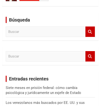
Búsqueda
B
u
s
c
a
B
r
u
s
c
a
Entradas recientes
r
Siete meses en prisión federal: cómo cambia
psicológica y jurídicamente un exjefe de Estado
Los venezolanos más buscados por EE. UU. y sus