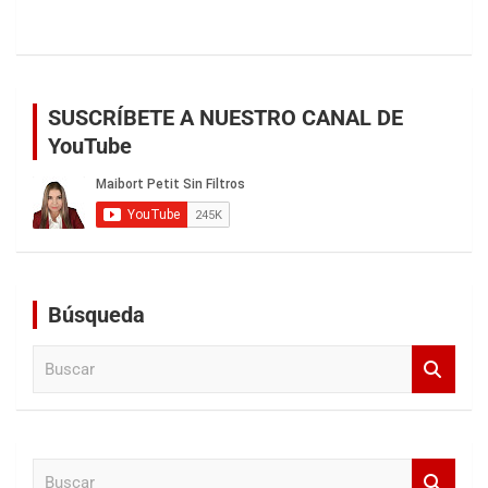
SUSCRÍBETE A NUESTRO CANAL DE
YouTube
Búsqueda
B
u
s
c
a
B
r