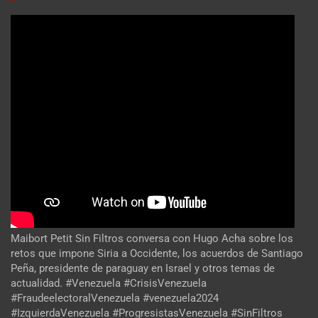
Maibort Petit Sin Filtros conversa con Hugo Acha sobre los
retos que impone Siria a Occidente, los acuerdos de Santiago
Peña, presidente de paraguay en Israel y otros temas de
actualidad. #Venezuela #CrisisVenezuela
#FraudeelectoralVenezuela #venezuela2024
#IzquierdaVenezuela #ProgresistasVenezuela #SinFiltros