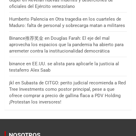
Guper
en
Revelan nuevas muertes y deserciones de
oficiales del Ejército venezolano
Humberto Palencia
en
Otra tragedia en los cuarteles de
Maduro: falta de personal y sobrecarga matan a militares
Binance推荐奖金
en
Douglas Farah: El eje del mal
aprovecha los espacios que la pandemia ha abierto para
arremeter contra la institucionalidad democrática
binance
en
EE.UU. se alista para aplicarle la justicia al
testaferro Alex Saab
jkl
en
Subasta de CITGO: perito judicial recomienda a Red
Tree Investments como postor principal, pese a que
ofrece comprar a precio de gallina flaca a PDV Holding
¡Protestan los inversores!
NOSOTROS