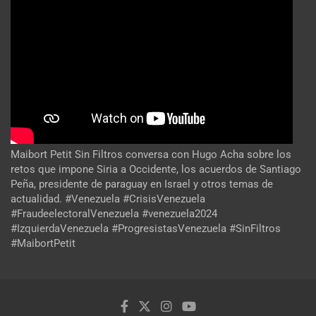
Maibort Petit Sin Filtros conversa con Hugo Acha sobre los
retos que impone Siria a Occidente, los acuerdos de Santiago
Peña, presidente de paraguay en Israel y otros temas de
actualidad. #Venezuela #CrisisVenezuela
#FraudeelectoralVenezuela #venezuela2024
#IzquierdaVenezuela #ProgresistasVenezuela #SinFiltros
#MaibortPetit