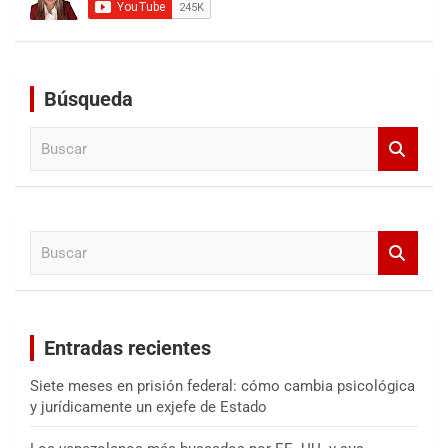
Búsqueda
B
u
s
c
a
B
r
u
s
c
a
Entradas recientes
r
Siete meses en prisión federal: cómo cambia psicológica
y jurídicamente un exjefe de Estado