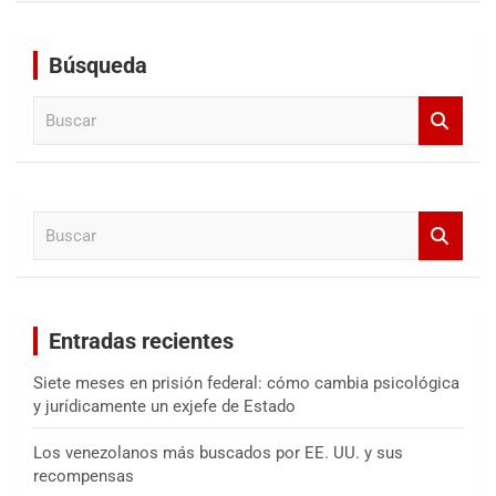
Búsqueda
B
u
s
c
a
B
r
u
s
c
a
Entradas recientes
r
Siete meses en prisión federal: cómo cambia psicológica
y jurídicamente un exjefe de Estado
Los venezolanos más buscados por EE. UU. y sus
recompensas