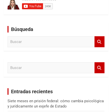
Búsqueda
B
u
s
c
a
B
r
u
s
c
a
Entradas recientes
r
Siete meses en prisión federal: cómo cambia psicológica
y jurídicamente un exjefe de Estado