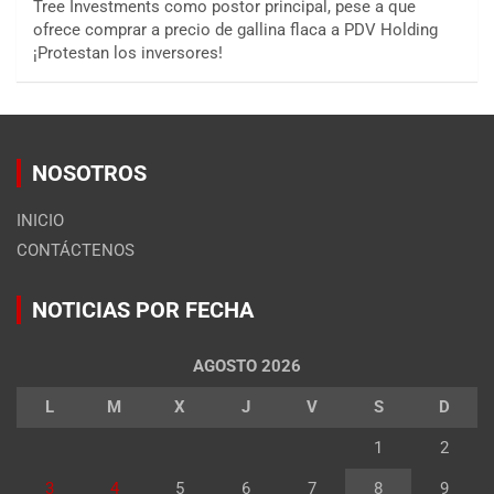
Tree Investments como postor principal, pese a que
ofrece comprar a precio de gallina flaca a PDV Holding
¡Protestan los inversores!
NOSOTROS
INICIO
CONTÁCTENOS
NOTICIAS POR FECHA
AGOSTO 2026
L
M
X
J
V
S
D
1
2
3
4
5
6
7
8
9