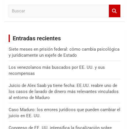
a
B
r
u
s
c
a
Entradas recientes
r
Siete meses en prisión federal: cómo cambia psicológica
y jurídicamente un exjefe de Estado
Los venezolanos más buscados por EE. UU. y sus
recompensas
Juicio de Alex Saab ya tiene fecha: EE.UU. reabre uno de
los casos de lavado de dinero más relevantes vinculados
al entorno de Maduro
Caso Maduro: los errores jurídicos que pueden cambiar el
juicio en EE. UU.
Congreso de EE. UU. intensifica la fiscalización sobre