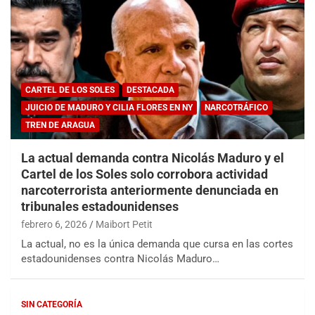
CARTEL DE LOS SOLES
DESTACADA
JUICIO DE MADURO Y CILIA FLORES EN NY
NARCOTRÁFICO
TREN DE ARAGUA
La actual demanda contra Nicolás Maduro y el
Cartel de los Soles solo corrobora actividad
narcoterrorista anteriormente denunciada en
tribunales estadounidenses
febrero 6, 2026
Maibort Petit
La actual, no es la única demanda que cursa en las cortes
estadounidenses contra Nicolás Maduro…
SIN CATEGORÍA